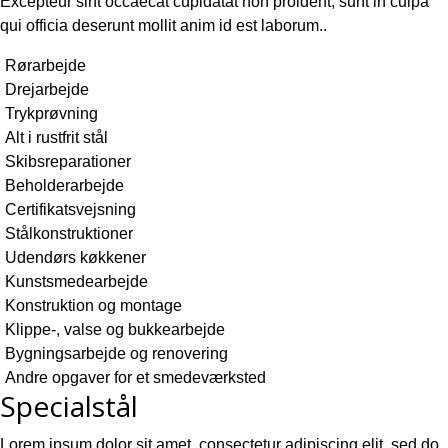
Excepteur sint occaecat cupidatat non proident, sunt in culpa
qui officia deserunt mollit anim id est laborum..
Rørarbejde
Drejarbejde
Trykprøvning
Alt i rustfrit stål
Skibsreparationer
Beholderarbejde
Certifikatsvejsning
Stålkonstruktioner
Udendørs køkkener
Kunstsmedearbejde
Konstruktion og montage
Klippe-, valse og bukkearbejde
Bygningsarbejde og renovering
Andre opgaver for et smedeværksted
Specialstål
Lorem ipsum dolor sit amet, consectetur adipiscing elit, sed do